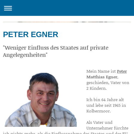
Herzlich willkommen bei Christian Demmel
PETER EGNER
"Weniger Einfluss des Staates auf private
Angelegenheiten"
Mein Name ist
Peter
Matthias Egner
,
geschieden, Vater von
2 Kindern.
Ich bin 64 Jahre alt
und lebe seit 1965 in
Kolbermoor.
Als Vater und
Unternehmer fürchte
ich nichts mehr, als die Einflussnahme des Staates und der EU